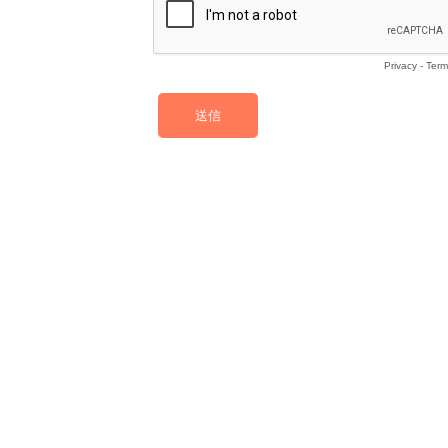
Privacy
-
Term